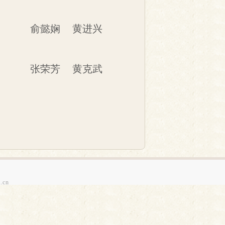
俞懿娴
黄进兴
张荣芳
黄克武
.cn