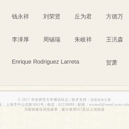
钱永祥
刘荣贤
丘为君
方德万
李泽厚
周锡瑞
朱岐祥
王汎森
Enrique Rodriguez Larreta
贺萧
© 2017 华东师范大学测试站点 | 技术支持：
信息化办公室
：上海市中山北路3663号 | 电话：62238888 | 邮箱：testmail@email.ecnu.edu
为获得最佳浏览效果，建议使用IE7及以上浏览器