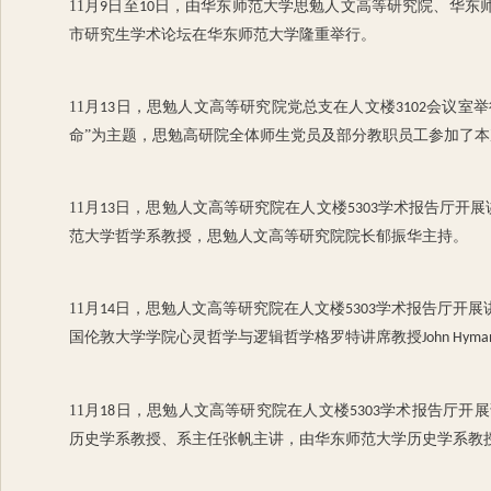
11
月
日至
日，由华东师范大学思勉人文高等研究院、华东师
9
10
市研究生学术论坛在华东师范大学隆重举行。
11
月
日，思勉人文高等研究院党总支在人文楼
会议室举
13
3102
命”为主题，思勉高研院全体师生党员及部分教职员工参加了
11
月
日，思勉人文高等研究院在人文楼
学术报告厅开展
13
5303
范大学哲学系教授，思勉人文高等研究院院长郁振华主持。
11
月
日，思勉人文高等研究院在人文楼
学术报告厅开展
14
5303
国伦敦大学学院心灵哲学与逻辑哲学格罗特讲席教授
John Hyma
11
月
日，思勉人文高等研究院在人文楼
学术报告厅开展
18
5303
历史学系教授、系主任张帆主讲，由华东师范大学历史学系教